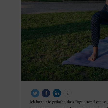
Ich hätte nie gedacht, dass Yoga einmal ein s
twittern
teilen
mitteilen
info