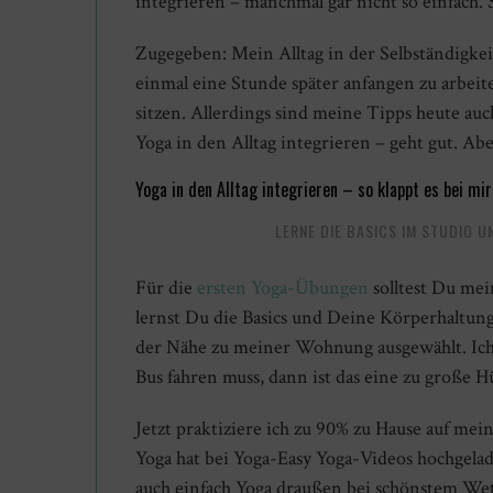
integrieren – manchmal gar nicht so einfach. S
Zugegeben: Mein Alltag in der Selbständigkeit 
einmal eine Stunde später anfangen zu arbei
sitzen. Allerdings sind meine Tipps heute auc
Yoga in den Alltag integrieren – geht gut. Abe
Yoga in den Alltag integrieren – so klappt es bei mir
LERNE DIE BASICS IM STUDIO U
Für die
ersten Yoga-Übungen
solltest Du mei
lernst Du die Basics und Deine Körperhaltung
der Nähe zu meiner Wohnung ausgewählt. Ich
Bus fahren muss, dann ist das eine zu große H
Jetzt praktiziere ich zu 90% zu Hause auf me
Yoga hat bei Yoga-Easy Yoga-Videos hochgelad
auch einfach Yoga draußen bei schönstem Wette