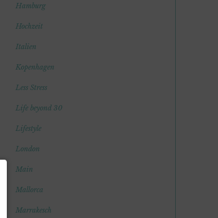
Hamburg
Hochzeit
Italien
Kopenhagen
Less Stress
Life beyond 30
Lifestyle
London
Main
Mallorca
Marrakesch