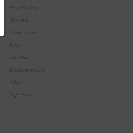
New York City
Österreich
Ostsee/Nordsee
Reisen
Seychellen
Stressmanagement
Tulum
Yoga-Retreat