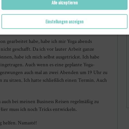
Alle akzeptieren
richtig braucht und Du gar nicht vergessen kannst
Einstellungen anzeigen
AST, DANN SCHREIBE DIR EINEN YOGA-TERMIN AUF
tion gearbeitet habe, habe ich mir Yoga abends
 nicht geschafft. Da ich vor lauter Arbeit ganze
nen, habe ich mich selbst ausgetrickst. Ich habe
ingetragen. Auch wenn es eine geplante Yoga-
st gezwungen auch mal an zwei Abenden um 19 Uhr zu
 zu sitzen. Ich hatte schließlich einen Termin. Auch
ga auch bei meinen Business Reisen regelmäßig zu
 Hier muss ich noch Tricks entwickeln.
 helfen. Namasté!