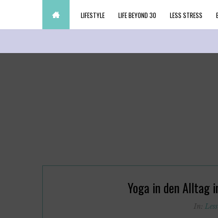
LIFESTYLE
LIFE BEYOND 30
LESS STRESS
Yoga in den Alltag i
In:
Less