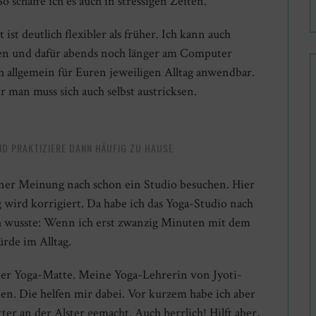
o schaffe ich es auch in stressigen Zeiten.
ist deutlich flexibler als früher. Ich kann auch
ten und dafür abends noch länger am Computer
h allgemein für Euren jeweiligen Alltag anwendbar.
r man muss sich auch selbst austricksen.
ND PRAKTIZIERE DANN HÄUFIG ZU HAUSE
ner Meinung nach schon ein Studio besuchen. Hier
 wird korrigiert. Da habe ich das Yoga-Studio nach
 wusste: Wenn ich erst zwanzig Minuten mit dem
ürde im Alltag.
iner Yoga-Matte. Meine Yoga-Lehrerin von Jyoti-
en. Die helfen mir dabei. Vor kurzem habe ich aber
r an der Alster gemacht. Auch herrlich! Hilft aber,