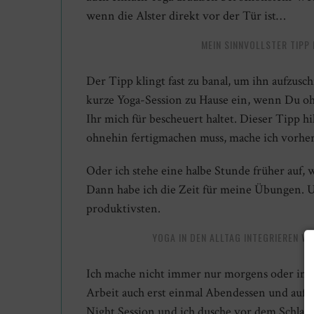
wenn die Alster direkt vor der Tür ist…
MEIN SINNVOLLSTER TIPP 
Der Tipp klingt fast zu banal, um ihn aufzusc
kurze Yoga-Session zu Hause ein, wenn Du oh
Ihr mich für bescheuert haltet. Dieser Tipp h
ohnehin fertigmachen muss, mache ich vorhe
Oder ich stehe eine halbe Stunde früher auf
Dann habe ich die Zeit für meine Übungen. U
produktivsten.
YOGA IN DEN ALLTAG INTEGRIEREN WA
Ich mache nicht immer nur morgens oder imm
Arbeit auch erst einmal Abendessen und auf 
Night Session und ich dusche vor dem Schlaf