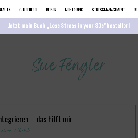
BEAUTY
GLUTENFREI
REISEN
MENTORING
STRESSMANAGEMENT
RE
Jetzt mein Buch „Less Stress in your 30s" bestellen!
ntegrieren – das hilft mir
 Stress
,
Lifestyle