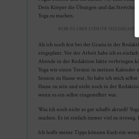
Dein Körper die Übungen und das Stretching 
Yoga zu machen.
WENN DU EINEN STRIKTEN TAGESABLAUF H
Als ich noch fest bei der Grazia in der Redak
eingeplant. Vor der Arbeit habe ich es einfach
Abende in der Redaktion hätte verbringen kön
Yoga wie einen Termin in meinen Kalender e
Session zu Hause war. So habe ich mich selb
Hause zu sein und nicht noch in der Redaktion
wenn es ein selbst eingestellter war.
Was ich noch nicht so gut schaffe aktuell? Yo
machen. Es ist einfach immer viel zu stressig.
Ich hoffe meine Tipps können Euch ein wenig