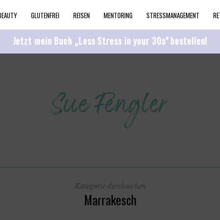
BEAUTY
GLUTENFREI
REISEN
MENTORING
STRESSMANAGEMENT
RE
Jetzt mein Buch „Less Stress in your 30s" bestellen!
Kategorie durchsuchen
Marrakesch