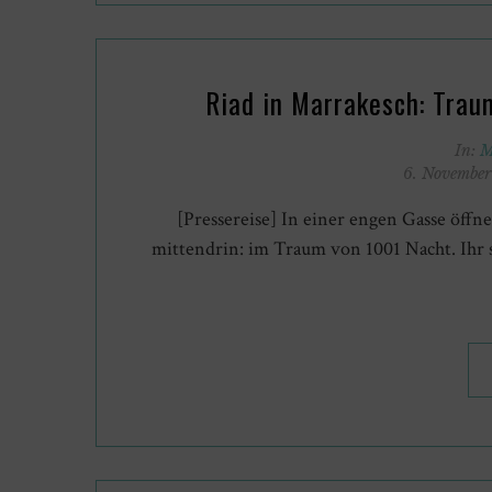
Riad in Marrakesch: Trau
In:
M
6. Novembe
[Pressereise] In einer engen Gasse öffnet
mittendrin: im Traum von 1001 Nacht. Ihr s