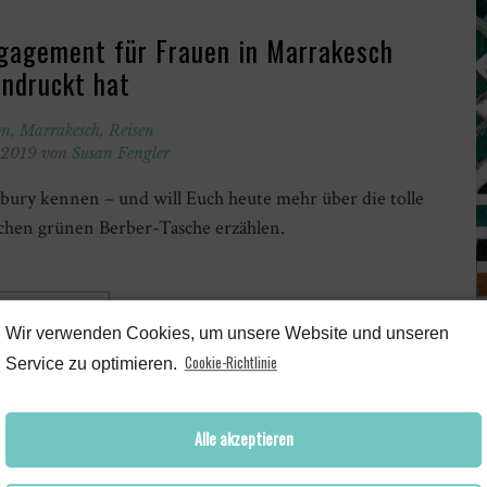
gagement für Frauen in Marrakesch
indruckt hat
on
,
Marrakesch
,
Reisen
r 2019 von
Susan Fengler
bury kennen – und will Euch heute mehr über die tolle
chen grünen Berber-Tasche erzählen.
WEITERLESEN
Wir verwenden Cookies, um unsere Website und unseren
Cookie-Richtlinie
Service zu optimieren.
Alle akzeptieren