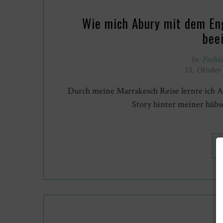
Wie mich Abury mit dem En
bee
In:
Fashi
13. Oktobe
Durch meine Marrakesch Reise lernte ich A
Story hinter meiner hübs