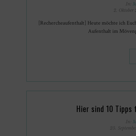
In:
M
2. Oktober
[Rechercheaufenthalt] Heute möchte ich Euch
Aufenthalt im Mövenp
Hier sind 10 Tipps
In:
M
25. Septemb