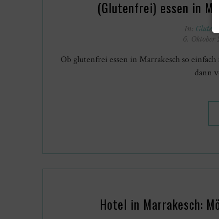
(Glutenfrei) essen in M
In:
Glutenf
6. Oktober
Ob glutenfrei essen in Marrakesch so einfach 
dann v
Hotel in Marrakesch: M