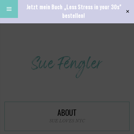
Jetzt mein Buch „Less Stress in your 30s"
✕
bestellen!
ABOUT
SUE LOVES NYC