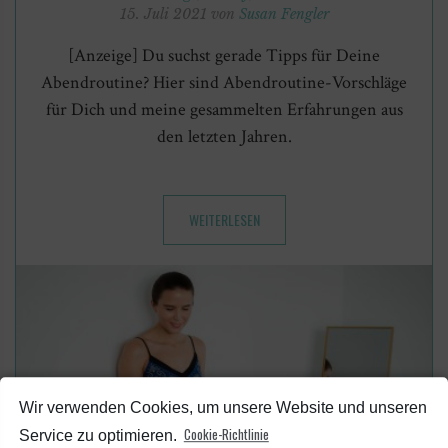
15. Juli 2021 von
Susan Fengler
[Anzeige] Du suchst gerade Tipps für Deine
Abendroutine? Hier sind Abendroutine-Vorschläge
für Dich und meine gesammelten Erfahrungen aus
den letzten Jahren.
WEITERLESEN
Wir verwenden Cookies, um unsere Website und unseren
Cookie-Richtlinie
Service zu optimieren.