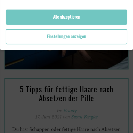
Alle akzeptieren
Einstellungen anzeigen
5 Tipps für fettige Haare nach
Absetzen der Pille
In:
Beauty
17. Juni 2021 von
Susan Fengler
Du hast Schuppen oder fettige Haare nach Absetzen