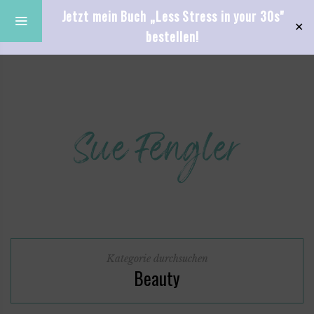
Jetzt mein Buch „Less Stress in your 30s"
✕
bestellen!
Kategorie durchsuchen
Beauty