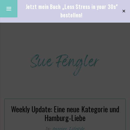
Jetzt mein Buch „Less Stress in your 30s"
✕
bestellen!
Weekly Update: Eine neue Kategorie und
Hamburg-Liebe
In:
Anzeige
,
Lifestyle