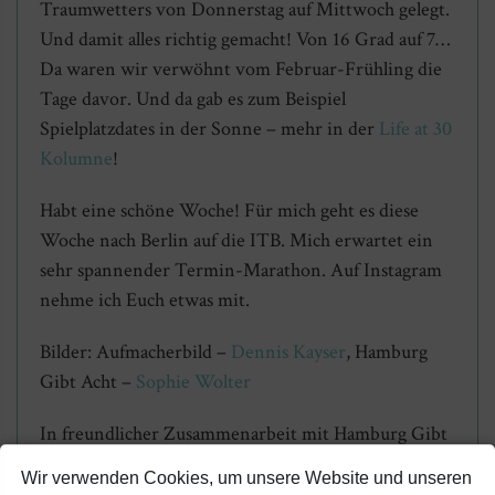
Traumwetters von Donnerstag auf Mittwoch gelegt.
Und damit alles richtig gemacht! Von 16 Grad auf 7…
Da waren wir verwöhnt vom Februar-Frühling die
Tage davor. Und da gab es zum Beispiel
Spielplatzdates in der Sonne – mehr in der
Life at 30
Kolumne
!
Habt eine schöne Woche! Für mich geht es diese
Woche nach Berlin auf die ITB. Mich erwartet ein
sehr spannender Termin-Marathon. Auf Instagram
nehme ich Euch etwas mit.
Bilder: Aufmacherbild –
Dennis Kayser
, Hamburg
Gibt Acht –
Sophie Wolter
In freundlicher Zusammenarbeit mit Hamburg Gibt
Acht
Wir verwenden Cookies, um unsere Website und unseren