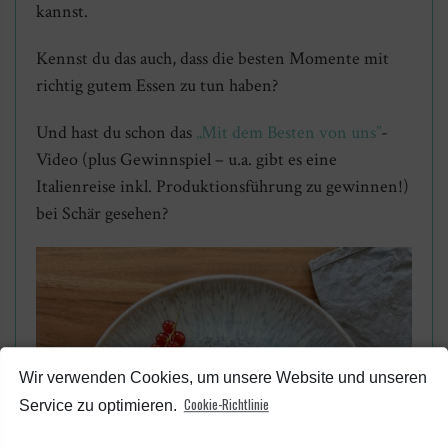
kannst.
Kennst du das auch, dass die besten Momente mit
richtig gutem Essen zu tun haben?
Und hast du schon das
„Mit dem Besten von uns”
-
Video (plus Gewinnspiel – u.a. gibt es eine
Italienreise inkl. Produktionsführung zu gewinnen!)
bei Schär gesehen?
Wir verwenden Cookies, um unsere Website und unseren
Cookie-Richtlinie
Service zu optimieren.