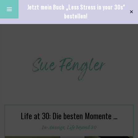
Jetzt mein Buch „Less Stress in your 30s"
✕
bestellen!
Life at 30: Die besten Momente …
In:
Anzeige
,
Life beyond 30