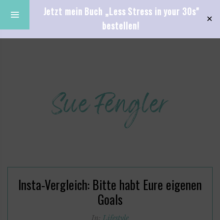
Jetzt mein Buch „Less Stress in your 30s"
✕
bestellen!
Insta-Vergleich: Bitte habt Eure eigenen
Goals
In:
Lifestyle