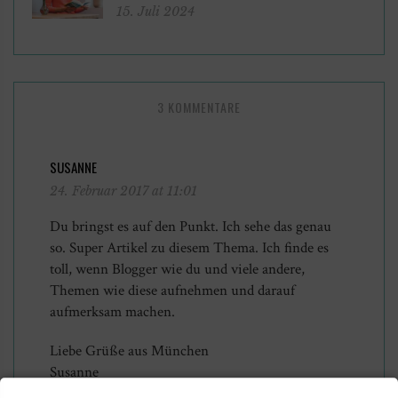
15. Juli 2024
3 KOMMENTARE
SUSANNE
24. Februar 2017 at 11:01
Du bringst es auf den Punkt. Ich sehe das genau
so. Super Artikel zu diesem Thema. Ich finde es
toll, wenn Blogger wie du und viele andere,
Themen wie diese aufnehmen und darauf
aufmerksam machen.
Liebe Grüße aus München
Susanne