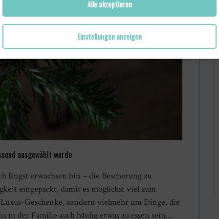
Alle akzeptieren
Einstellungen anzeigen
assend ausgewählt wurde
ch längst erwachsen bin – die Bescherung zu
igkeit eingepackt, damit es möglichst viel zum
e Luxus-Geschenke, sondern vielmehr um Dinge, die
s in der Familie auch häufig etwas zu essen sein…