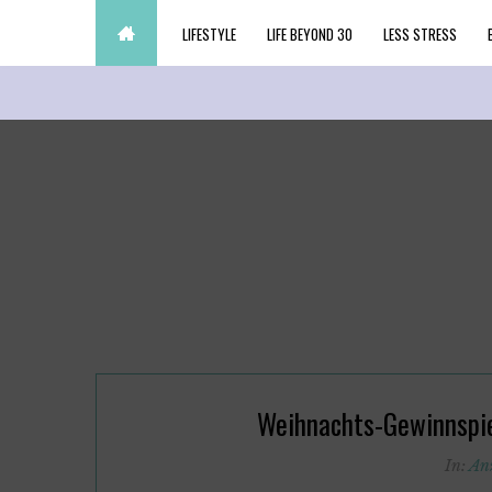
LIFESTYLE
LIFE BEYOND 30
LESS STRESS
Weihnachts-Gewinnspie
In:
An