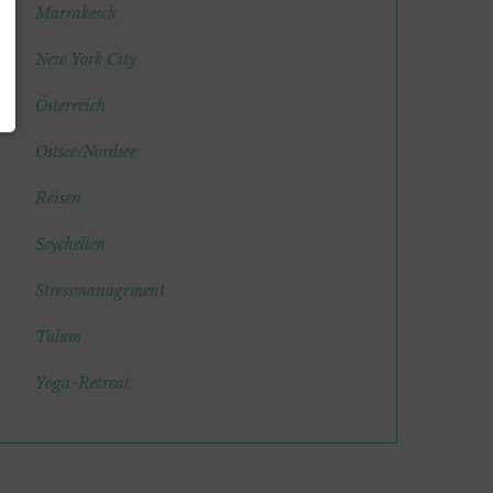
Marrakesch
New York City
Österreich
Ostsee/Nordsee
Reisen
Seychellen
Stressmanagement
Tulum
Yoga-Retreat