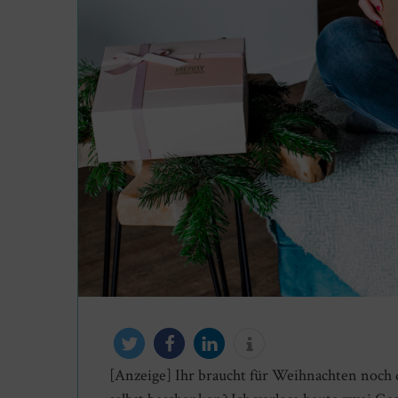
[Anzeige] Ihr braucht für Weihnachten noch 
twittern
teilen
mitteilen
info