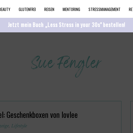
BEAUTY
GLUTENFREI
REISEN
MENTORING
STRESSMANAGEMENT
RE
Jetzt mein Buch „Less Stress in your 30s" bestellen!
l: Geschenkboxen von lovlee
zeige
,
Lifestyle