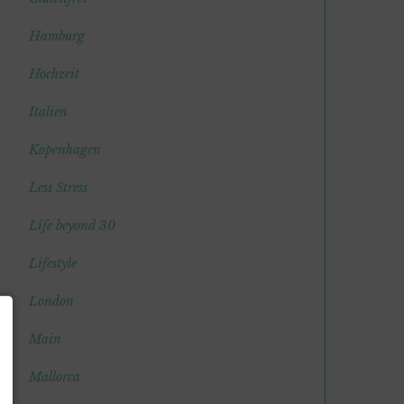
Hamburg
Hochzeit
Italien
Kopenhagen
Less Stress
Life beyond 30
Lifestyle
London
Main
Mallorca