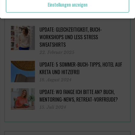
Einstellungen anzeigen
DIESE BEITRÄGE KÖNNTEN DICH AUCH INTERESSIEREN
UPDATE: GLEICHZEITIGKEIT, BUCH-
WORKSHOPS UND LESS STRESS
SWEATSHIRTS
22. Februar 2025
UPDATE: 5 SOMMER-BUCH-TIPPS, HOTEL AUF
KRETA UND HITZEFREI
18. August 2024
UPDATE: WO FANGE ICH BITTE AN? BUCH,
MENTORING-NEWS, RETREAT-VORFREUDE?
15. Juli 2024