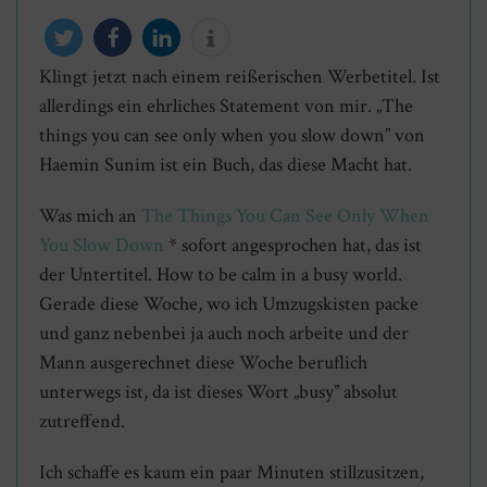
Klingt jetzt nach einem reißerischen Werbetitel. Ist
twittern
teilen
mitteilen
info
allerdings ein ehrliches Statement von mir. „The
things you can see only when you slow down” von
Haemin Sunim ist ein Buch, das diese Macht hat.
Was mich an
The Things You Can See Only When
You Slow Down
* sofort angesprochen hat, das ist
der Untertitel. How to be calm in a busy world.
Gerade diese Woche, wo ich Umzugskisten packe
und ganz nebenbei ja auch noch arbeite und der
Mann ausgerechnet diese Woche beruflich
unterwegs ist, da ist dieses Wort „busy” absolut
zutreffend.
Ich schaffe es kaum ein paar Minuten stillzusitzen,