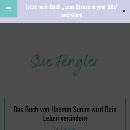
Jetzt mein Buch „Less Stress in your 30s"
✕
bestellen!
Das Buch von Haemin Sunim wird Dein
Leben verändern
In:
Lifestyle