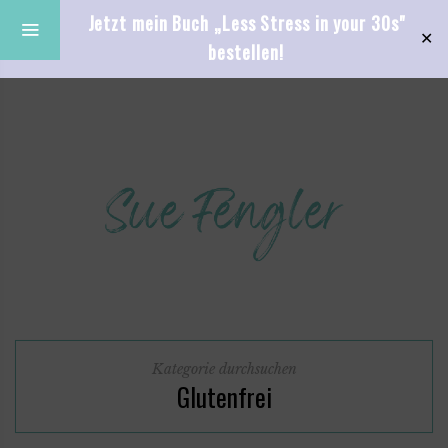
Jetzt mein Buch „Less Stress in your 30s"
✕
bestellen!
Kategorie durchsuchen
Glutenfrei