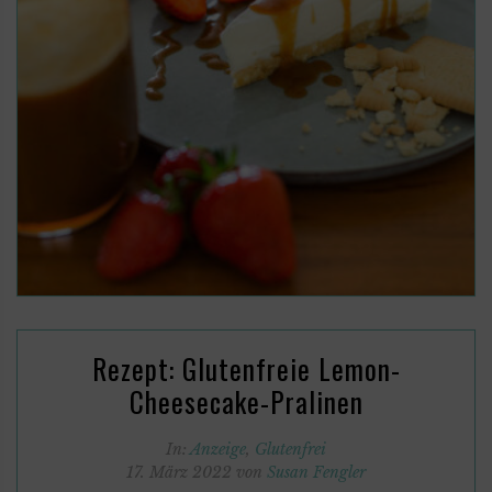
Rezept: Glutenfreie Lemon-
Cheesecake-Pralinen
In:
Anzeige
,
Glutenfrei
17. März 2022 von
Susan Fengler