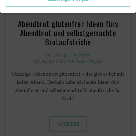
Abendbrot glutenfrei: Ideen fürs
Abendbrot und selbstgemachte
Brotaufstriche
In:
Anzeige
,
Glutenfrei
29. August 2021 von
Susan Fengler
[Anzeige] Abendbrot glutenfrei – das gibt es bei mir
jeden Abend. Deshalb habe ich heute Ideen fürs
Abendbrot und selbstgemachte Brotaufstriche für
Euch!
WEITERLESEN