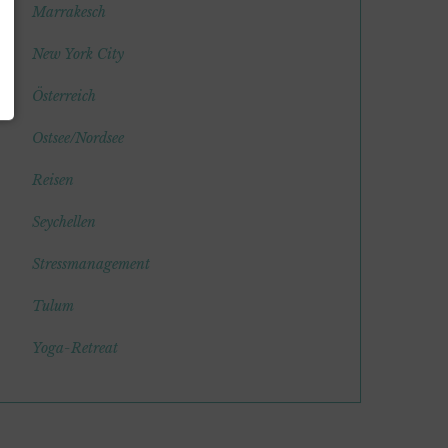
Marrakesch
New York City
Österreich
Ostsee/Nordsee
Reisen
Seychellen
Stressmanagement
Tulum
Yoga-Retreat