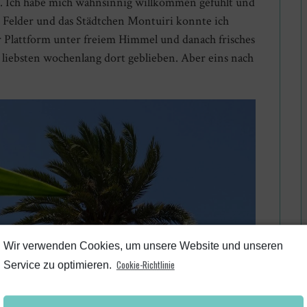
aus. Ich habe mich wahnsinnig willkommen gefühlt und
die Felder und das Städtchen Montuiri konnte ich
er Plattform unter freiem Himmel und danach frisches
 liebsten wochenlang dort geblieben. Aber eins nach
Wir verwenden Cookies, um unsere Website und unseren
Cookie-Richtlinie
Service zu optimieren.