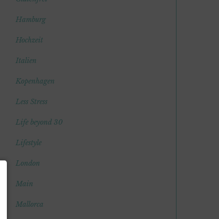
Hamburg
Hochzeit
Italien
Kopenhagen
Less Stress
Life beyond 30
Lifestyle
London
Main
Mallorca