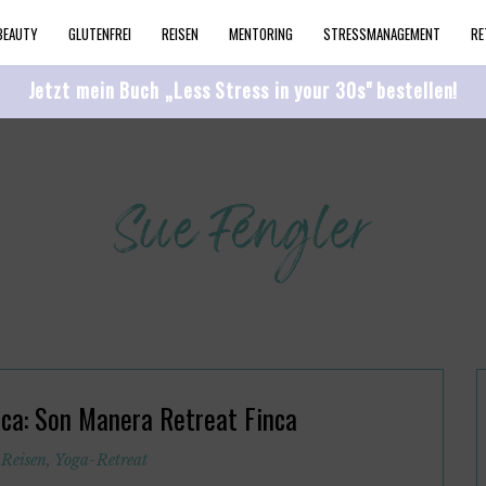
BEAUTY
GLUTENFREI
REISEN
MENTORING
STRESSMANAGEMENT
RE
Jetzt mein Buch „Less Stress in your 30s" bestellen!
ca: Son Manera Retreat Finca
,
Reisen
,
Yoga-Retreat