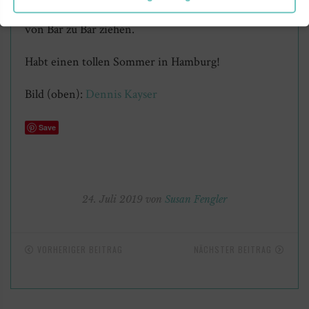
besonders gut. Einfach mit Freunden treffen und
von Bar zu Bar ziehen.
Habt einen tollen Sommer in Hamburg!
Bild (oben):
Dennis Kayser
Save
24. Juli 2019 von
Susan Fengler
VORHERIGER BEITRAG
NÄCHSTER BEITRAG