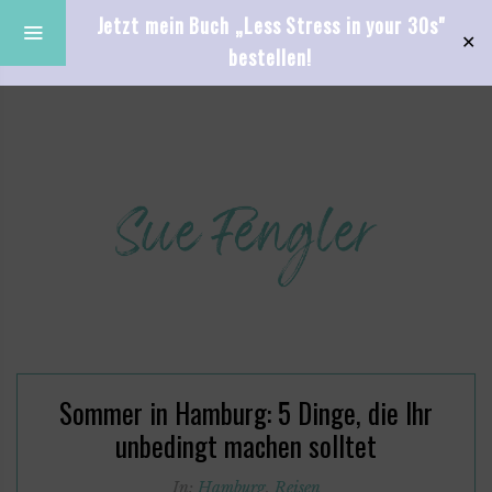
Jetzt mein Buch „Less Stress in your 30s"
✕
bestellen!
Sommer in Hamburg: 5 Dinge, die Ihr
unbedingt machen solltet
In:
Hamburg
,
Reisen