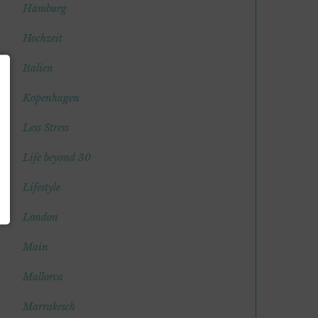
Hamburg
Hochzeit
Italien
Kopenhagen
Less Stress
Life beyond 30
Lifestyle
London
Main
Mallorca
Marrakesch