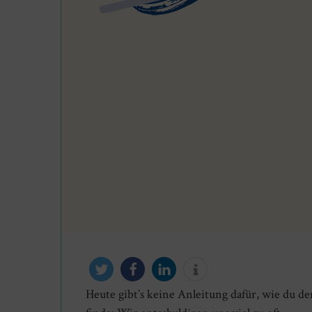
Heute gibt’s keine Anleitung dafür, wie du d
twittern
teilen
mitteilen
info