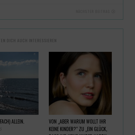
NÄCHSTER BEITRAG
TEN DICH AUCH INTERESSIEREN
FACH) ALLEIN.
VON „ABER WARUM WOLLT IHR
KEINE KINDER?“ ZU „EIN GLÜCK,
6