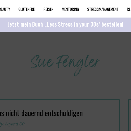
BEAUTY
GLUTENFREI
REISEN
MENTORING
STRESSMANAGEMENT
RE
Jetzt mein Buch „Less Stress in your 30s" bestellen!
ns nicht dauernd entschuldigen
ife beyond 30