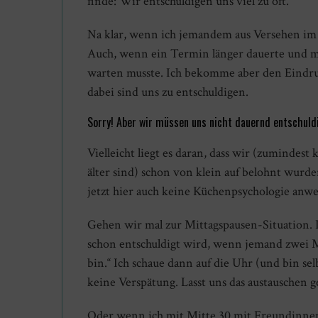
finde: Wir entschuldigen uns viel zu oft.
Na klar, wenn ich jemandem aus Versehen im 
Auch, wenn ein Termin länger dauerte und m
warten musste. Ich bekomme aber den Eindruc
dabei sind uns zu entschuldigen.
Sorry! Aber wir müssen uns nicht dauernd entschuld
Vielleicht liegt es daran, dass wir (zumindest 
älter sind) schon von klein auf belohnt wurd
jetzt hier auch keine Küchenpsychologie anw
Gehen wir mal zur Mittagspausen-Situation. I
schon entschuldigt wird, wenn jemand zwei Mi
bin.“ Ich schaue dann auf die Uhr (und bin s
keine Verspätung. Lasst uns das austauschen g
Oder wenn ich mit Mitte 30 mit Freundinnen t