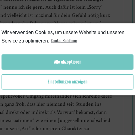
nenne ich sie gern. Auch dafür ist kein „Sorry“
d vielleicht ist maximal für dein Gefühl nötig kurz
t“, sondern das Baby etwas Neues gelernt hat und
er davor muss kein „Sorry“.
Wir verwenden Cookies, um unsere Website und unseren
Cookie-Richtlinie
Service zu optimieren.
t“ entschuldigen
oft ich besonders beruflich schon dachte: „Shit, das
Alle akzeptieren
manchmal für mein Gegenüber auch. Mit den Jahren
 und immer alles „wegzulächeln“ für mich viel
lieren.
Einstellungen anzeigen
 respektvoller Umgang miteinander (ich schreibe diese
 ganz froh, dass hier niemand seit Stunden ins
al direkt oder indirekt als Vorwurf bekamst, dann
nahmesituationen“ wie einen Junggesellinnenabschied
für unsere „Art“ oder unseren Charakter zu