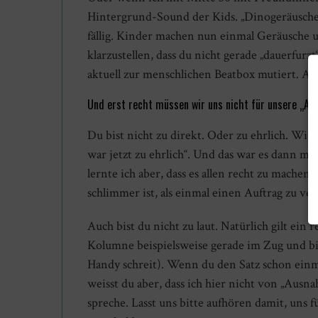
Hintergrund-Sound der Kids. „Dinogeräusche“ 
fällig. Kinder machen nun einmal Geräusche un
klarzustellen, dass du nicht gerade „dauerfurz
aktuell zur menschlichen Beatbox mutiert. Ab
Und erst recht müssen wir uns nicht für unsere „Ar
Du bist nicht zu direkt. Oder zu ehrlich. Wie 
war jetzt zu ehrlich“. Und das war es dann 
lernte ich aber, dass es allen recht zu machen
schlimmer ist, als einmal einen Auftrag zu ver
Auch bist du nicht zu laut. Natürlich gilt ein
Kolumne beispielsweise gerade im Zug und bin
Handy schreit). Wenn du den Satz schon einm
weisst du aber, dass ich hier nicht von „Aus
spreche. Lasst uns bitte aufhören damit, uns 