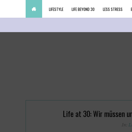
LIFESTYLE
LIFE BEYOND 30
LESS STRESS
Life at 30: Wir müssen u
In:
L