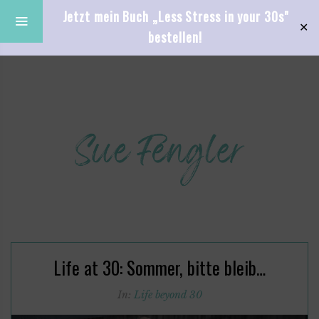
Jetzt mein Buch „Less Stress in your 30s"
✕
bestellen!
Life at 30: Sommer, bitte bleib…
In:
Life beyond 30