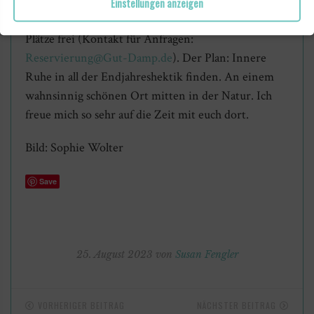
geplant und aktuell – während ich hier schreibe –
Einstellungen anzeigen
sind in einem Kreis toller Frauen nur noch fünf
Plätze frei (Kontakt für Anfragen:
Reservierung@Gut-Damp.de
). Der Plan: Innere
Ruhe in all der Endjahreshektik finden. An einem
wahnsinnig schönen Ort mitten in der Natur. Ich
freue mich so sehr auf die Zeit mit euch dort.
Bild: Sophie Wolter
Save
25. August 2023 von
Susan Fengler
VORHERIGER BEITRAG
NÄCHSTER BEITRAG