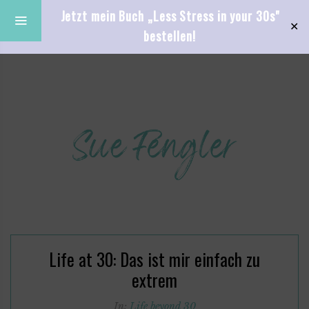
Jetzt mein Buch „Less Stress in your 30s"
✕
bestellen!
Life at 30: Das ist mir einfach zu
extrem
In:
Life beyond 30