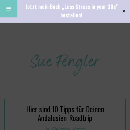
Jetzt mein Buch „Less Stress in your 30s"
✕
bestellen!
Hier sind 10 Tipps für Deinen
Andalusien-Roadtrip
In:
Glutenfrei
,
Reisen