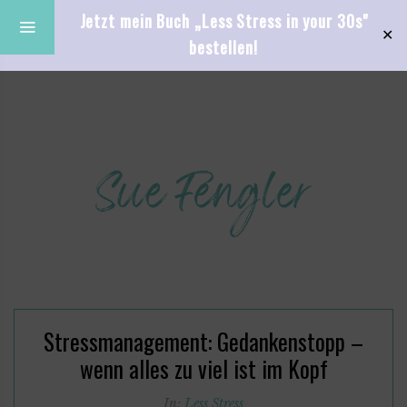
Jetzt mein Buch „Less Stress in your 30s"
✕
bestellen!
Stressmanagement: Gedankenstopp –
wenn alles zu viel ist im Kopf
In:
Less Stress