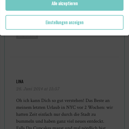
SANNI
Alle akzeptieren
20. Mai 2014 at 17:59
Oder du ziehst nach New York 😉
Einstellungen anzeigen
ANTWORTEN
LINA
26. Juni 2014 at 15:57
Oh ich kann Dich so gut verstehen! Das Beste an
meinem letzten Urlaub in NYC vor 2 Wochen: wir
hatten Zeit einfach nur durch die Stadt zu
bummeln und haben ganz viel neues entdeckt.
Falls Du Cupcakes magst und mal nördlich bist