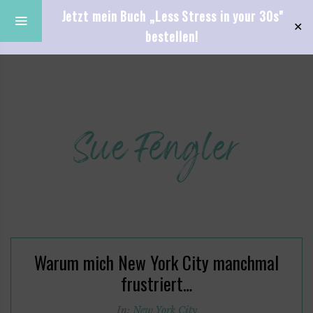
Jetzt mein Buch „Less Stress in your 30s"
✕
bestellen!
Warum mich New York City manchmal
frustriert…
In:
New York City