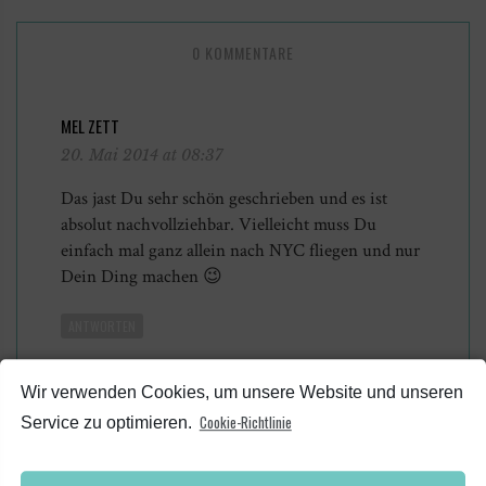
0 KOMMENTARE
MEL ZETT
20. Mai 2014 at 08:37
Das jast Du sehr schön geschrieben und es ist
absolut nachvollziehbar. Vielleicht muss Du
einfach mal ganz allein nach NYC fliegen und nur
Dein Ding machen 😉
ANTWORTEN
Wir verwenden Cookies, um unsere Website und unseren
Cookie-Richtlinie
Service zu optimieren.