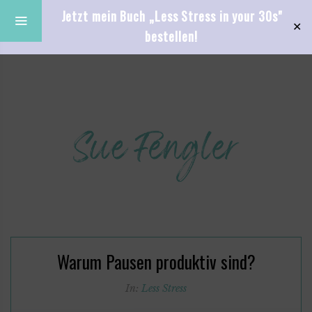
Jetzt mein Buch „Less Stress in your 30s"
✕
bestellen!
Warum Pausen produktiv sind?
In:
Less Stress