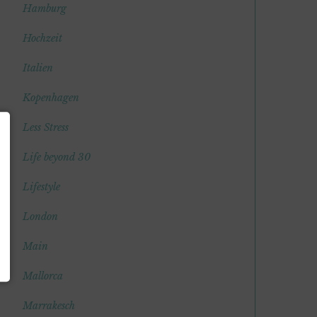
Hamburg
Hochzeit
Italien
Kopenhagen
Less Stress
Life beyond 30
Lifestyle
London
Main
Mallorca
Marrakesch