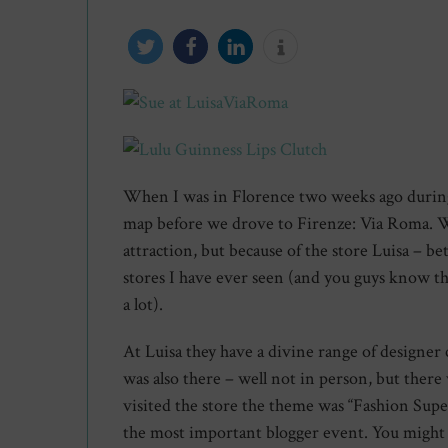
twittern
teilen
mitteilen
info
When I was in Florence two weeks ago during 
map before we drove to Firenze: Via Roma. Wh
attraction, but because of the store Luisa – b
stores I have ever seen (and you guys know 
a lot).
At Luisa they have a divine range of designer 
was also there – well not in person, but there
visited the store the theme was “Fashion Sup
the most important blogger event. You might h