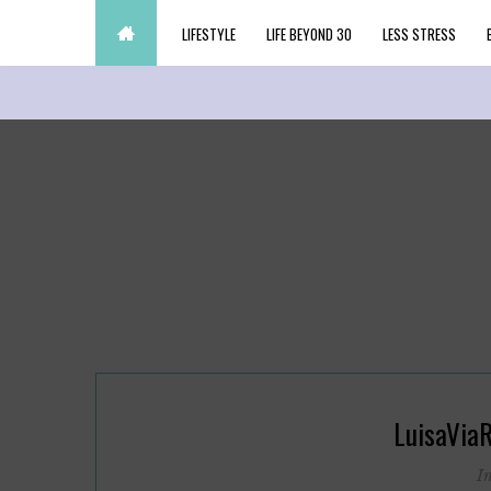
LIFESTYLE
LIFE BEYOND 30
LESS STRESS
LuisaViaR
I