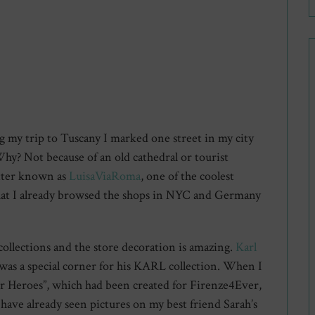
my trip to Tuscany I marked one street in my city
y? Not because of an old cathedral or tourist
etter known as
LuisaViaRoma
, one of the coolest
that I already browsed the shops in NYC and Germany
collections and the store decoration is amazing.
Karl
 was a special corner for his KARL collection. When I
er Heroes”, which had been created for Firenze4Ever,
ave already seen pictures on my best friend Sarah’s