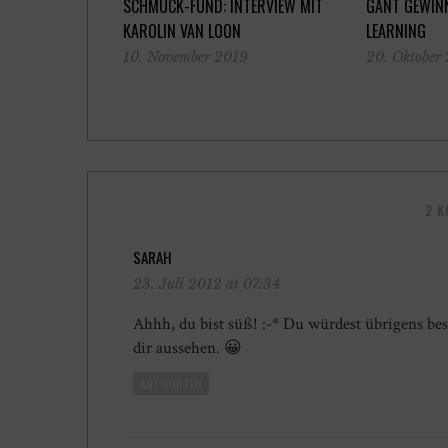
SCHMUCK-FUND: INTERVIEW MIT
GANT GEWINN
KAROLIN VAN LOON
LEARNING
10. November 2019
20. Oktober
2 
SARAH
23. Juli 2012 at 07:34
Ahhh, du bist süß! :-* Du würdest übrigens b
dir aussehen. 😀
ANTWORTEN