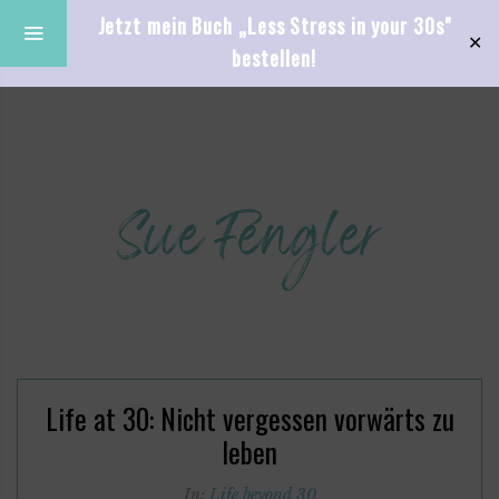
Jetzt mein Buch „Less Stress in your 30s"
✕
bestellen!
Life at 30: Nicht vergessen vorwärts zu
leben
In:
Life beyond 30