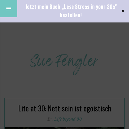
Jetzt mein Buch „Less Stress in your 30s"
✕
bestellen!
Life at 30: Nett sein ist egoistisch
In:
Life beyond 30