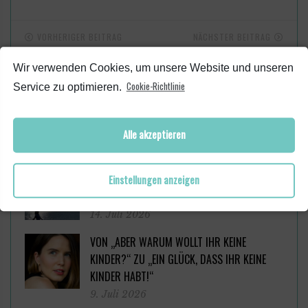
VORHERIGER BEITRAG
NÄCHSTER BEITRAG
Wir verwenden Cookies, um unsere Website und unseren
Cookie-Richtlinie
Service zu optimieren.
DIESE BEITRÄGE KÖNNTEN DICH AUCH INTERESSIEREN
Alle akzeptieren
STARTING OVER AT 38: (KEINE) KRAFT
7. August 2026
Einstellungen anzeigen
MACH ES (EINFACH) ALLEIN.
14. Juli 2026
VON „ABER WARUM WOLLT IHR KEINE
KINDER?“ ZU „EIN GLÜCK, DASS IHR KEINE
KINDER HABT!“
9. Juli 2026