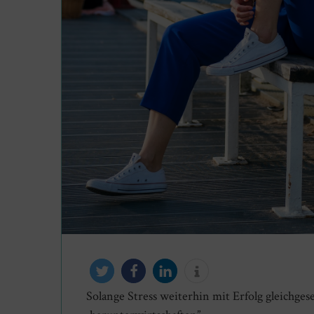
Solange Stress weiterhin mit Erfolg gleichge
twittern
teilen
mitteilen
info