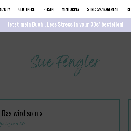
BEAUTY
GLUTENFREI
REISEN
MENTORING
STRESSMANAGEMENT
RE
Jetzt mein Buch „Less Stress in your 30s" bestellen!
: Das wird so nix
ife beyond 30