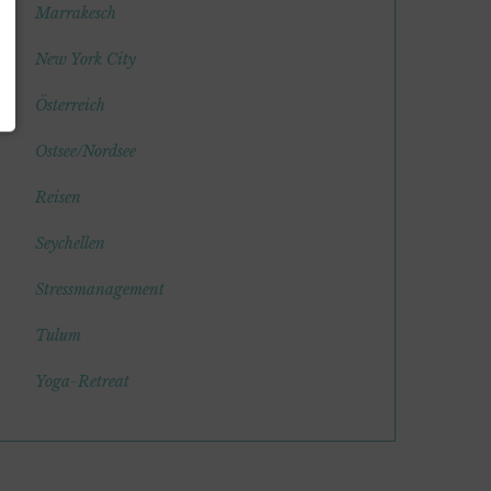
Marrakesch
New York City
Österreich
Ostsee/Nordsee
Reisen
Seychellen
Stressmanagement
Tulum
Yoga-Retreat