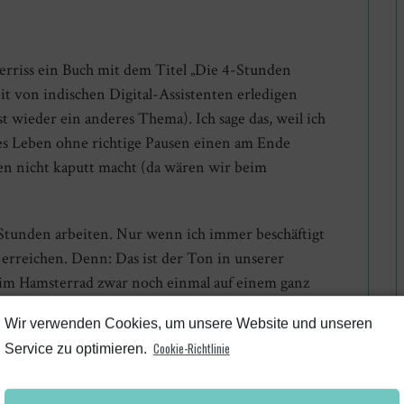
 Ferriss ein Buch mit dem Titel „Die 4-Stunden
t von indischen Digital-Assistenten erledigen
 ist wieder ein anderes Thema). Ich sage das, weil ich
ses Leben ohne richtige Pausen einen am Ende
nen nicht kaputt macht (da wären wir beim
 Stunden arbeiten. Nur wenn ich immer beschäftigt
l erreichen. Denn: Das ist der Ton in unserer
n im Hamsterrad zwar noch einmal auf einem ganz
uch „gut dabei”. (In den USA bist Du nämlich gleich
Wir verwenden Cookies, um unsere Website und unseren
ein soziales Auffangnetz wie bei uns in Deutschland
Cookie-Richtlinie
Service zu optimieren.
en Rücken herunter, wenn ich dran denke, wie es in