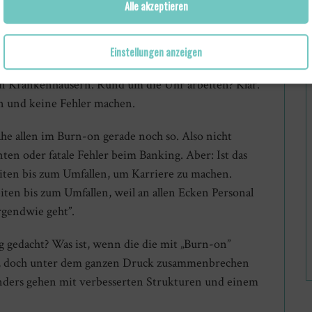
Alle akzeptieren
eht in Bezug auf Arbeitsstunden, Stresslevel und
d dann soll Vertrauen im Umgang mit Geld
Einstellungen anzeigen
 in Krankenhäusern. Rund um die Uhr arbeiten? Klar.
n und keine Fehler machen.
he allen im Burn-on gerade noch so. Also nicht
en oder fatale Fehler beim Banking. Aber: Ist das
eiten bis zum Umfallen, um Karriere zu machen.
beiten bis zum Umfallen, weil an allen Ecken Personal
irgendwie geht”.
ig gedacht? Was ist, wenn die die mit „Burn-on”
en, doch unter dem ganzen Druck zusammenbrechen
nders gehen mit verbesserten Strukturen und einem