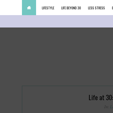
LIFESTYLE
LIFE BEYOND 30
LESS STRESS
Life at 30
In:
L