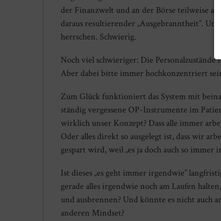
der Finanzwelt und an der Börse teilweise abg
daraus resultierender „Ausgebranntheit”. Un
herrschen. Schwierig.
Noch viel schwieriger: Die Personalzustände
Aber dabei bitte immer hochkonzentriert sei
Zum Glück funktioniert das System mit beina
ständig vergessene OP-Instrumente im Patient
wirklich unser Konzept? Dass alle immer arb
Oder alles direkt so ausgelegt ist, dass wir ar
gespart wird, weil „es ja doch auch so immer 
Ist dieses „es geht immer irgendwie” langfrist
gerade alles irgendwie noch am Laufen halt
und ausbrennen? Und könnte es nicht auch a
anderen Mindset?