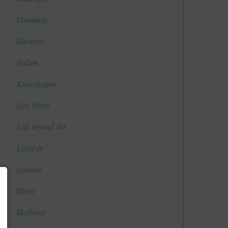
Hamburg
Hochzeit
Italien
Kopenhagen
Less Stress
Life beyond 30
Lifestyle
London
Main
Mallorca