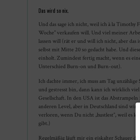
Das wird so nix.
Und das sage ich nicht, weil ich à la Timothy
Woche” verkaufen will. Und viel meiner Arbei
lassen will (rät er und will ich nicht, aber das
selbst mit Mitte 20 so gedacht habe. Und die
einholt. Zumindest fertig macht, wenn es ei
Unterschied Burn-on und Burn-out).
Ich dachte immer, ich muss am Tag unzählige
und gestresst bin, dann kann ich wirklich vie
Gesellschaft. In den USA ist das Abstrampel
anderen Level, aber in Deutschland sind wir a
verloren, wenn Du nicht „hustlest”, weil es k
gibt.)
Regelmäßig läuft mir ein eiskalter Schauer d