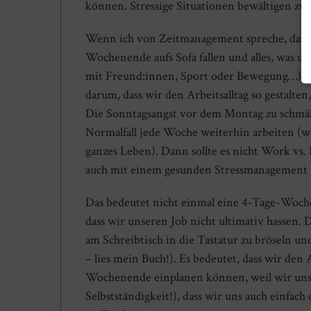
können. Stressige Situationen bewältigen zu
Wenn ich von Zeitmanagement spreche, dann ge
Wochenende aufs Sofa fallen und alles, was uns
mit Freund:innen, Sport oder Bewegung…) auf
darum, dass wir den Arbeitsalltag so gestalten
Die Sonntagsangst vor dem Montag zu schmäl
Normalfall jede Woche weiterhin arbeiten (w
ganzes Leben). Dann sollte es nicht Work vs. 
auch mit einem gesunden Stressmanagement n
Das bedeutet nicht einmal eine 4-Tage-Woch
dass wir unseren Job nicht ultimativ hassen.
am Schreibtisch in die Tastatur zu bröseln un
– lies mein Buch!). Es bedeutet, dass wir den
Wochenende einplanen können, weil wir unser
Selbstständigkeit!), dass wir uns auch einf