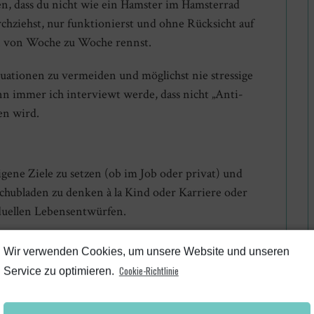
lten, dass du nicht wie ein Hamster im Hamsterrad
chziehst, nur funktionierst und ohne Rücksicht auf
n von Woche zu Woche rennst.
ituationen zu vermeiden und möglichst nie stressige
n immer ich interviewt werde, dass nicht „Anti-
en wird.
ene Ziele zu setzen (ob im Job oder privat) und
Schubladen zu denken à la Kind oder Karriere oder
iduellen Lebensentwürfen.
normalen Mittwoch in deiner Woche: Priorisieren,
Wir verwenden Cookies, um unsere Website und unseren
en Bedürfnisse und nicht nur versuchen alles
Cookie-Richtlinie
Service zu optimieren.
eicht überhaupt gar nicht tun müsstest, wenn du die
 Stress (der immer wieder da sein wird) umgehen zu