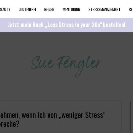
BEAUTY
GLUTENFREI
REISEN
MENTORING
STRESSMANAGEMENT
RE
Jetzt mein Buch „Less Stress in your 30s" bestellen!
nnehmen, wenn ich von „weniger Stress”
preche?