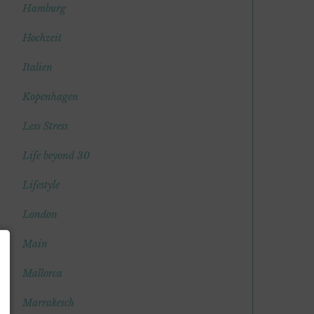
Hamburg
Hochzeit
Italien
Kopenhagen
Less Stress
Life beyond 30
Lifestyle
London
Main
Mallorca
Marrakesch