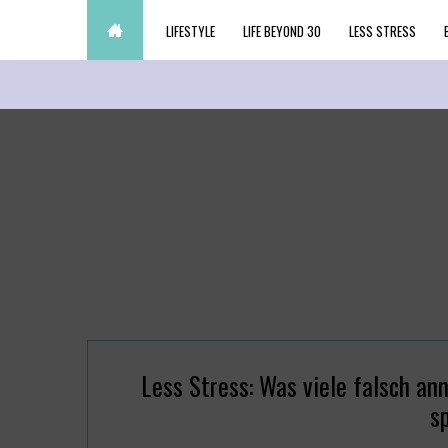
LIFESTYLE
LIFE BEYOND 30
LESS STRESS
Less Stress: Was viele falsch a
s