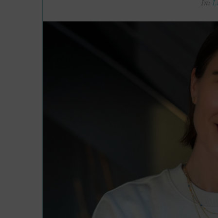
In:
L