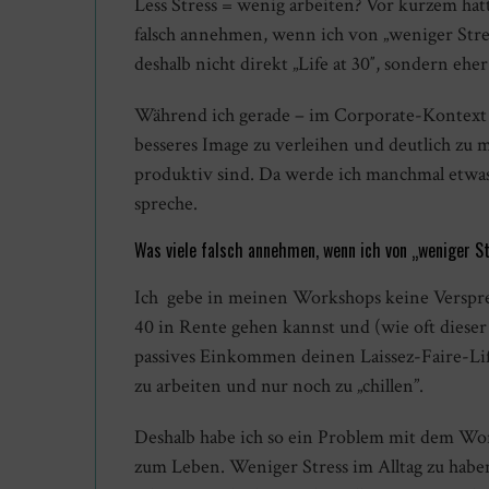
Less Stress = wenig arbeiten? Vor kurzem hatt
twittern
teilen
mitteilen
info
falsch annehmen, wenn ich von „weniger Stre
deshalb nicht direkt „Life at 30″, sondern eher 
Während ich gerade – im Corporate-Kontext u
besseres Image zu verleihen und deutlich zu 
produktiv sind. Da werde ich manchmal etwas
spreche.
Was viele falsch annehmen, wenn ich von „weniger S
Ich gebe in meinen Workshops keine Versprec
40 in Rente gehen kannst und (wie oft dieser
passives Einkommen deinen Laissez-Faire-Life
zu arbeiten und nur noch zu „chillen”.
Deshalb habe ich so ein Problem mit dem Wor
zum Leben. Weniger Stress im Alltag zu haben