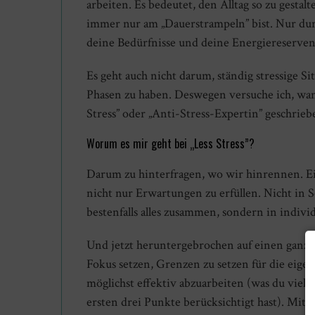
arbeiten. Es bedeutet, den Alltag so zu gesta
immer nur am „Dauerstrampeln” bist. Nur dur
deine Bedürfnisse und deine Energiereserve
Es geht auch nicht darum, ständig stressige S
Phasen zu haben. Deswegen versuche ich, wan
Stress” oder „Anti-Stress-Expertin” geschrieb
Worum es mir geht bei „Less Stress”?
Darum zu hinterfragen, wo wir hinrennen. Eig
nicht nur Erwartungen zu erfüllen. Nicht in 
bestenfalls alles zusammen, sondern in indiv
Und jetzt heruntergebrochen auf einen ganz 
Fokus setzen, Grenzen zu setzen für die eigen
möglichst effektiv abzuarbeiten (was du viell
ersten drei Punkte berücksichtigt hast). Mit