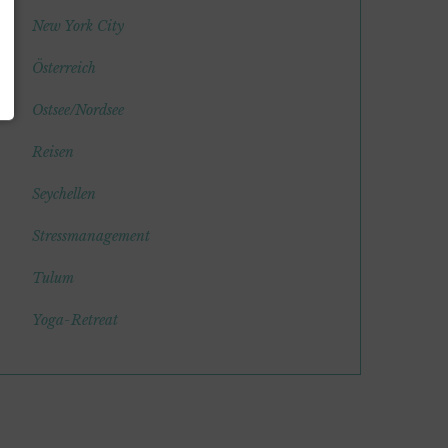
New York City
Österreich
Ostsee/Nordsee
Reisen
Seychellen
Stressmanagement
Tulum
Yoga-Retreat